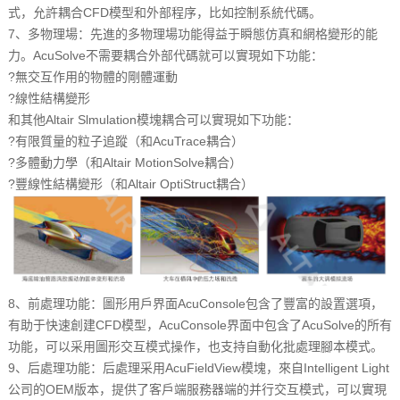
式，允許耦合CFD模型和外部程序，比如控制系統代碼。
7、多物理場：先進的多物理場功能得益于瞬態仿真和網格變形的能
力。AcuSolve不需要耦合外部代碼就可以實現如下功能：
?
無交互作用的物體的剛體運動
?
線性結構變形
和其他Altair Slmulation模塊耦合可以實現如下功能：
?
有限質量的粒子追蹤（和AcuTrace耦合）
?
多體動力學（和Altair MotionSolve耦合）
?
豐線性結構變形（和
Altair OptiStruct
耦合）
8、前處理功能：圖形用戶界面AcuConsole包含了豐富的設置選項，
有助于快速創建CFD模型，AcuConsole界面中包含了AcuSolve的所有
功能，可以采用圖形交互模式操作，也支持自動化批處理腳本模式。
9、后處理功能：后處理采用AcuFieldView模塊，來自Intelligent Light
公司的OEM版本，提供了客戶端服務器端的并行交互模式，可以實現