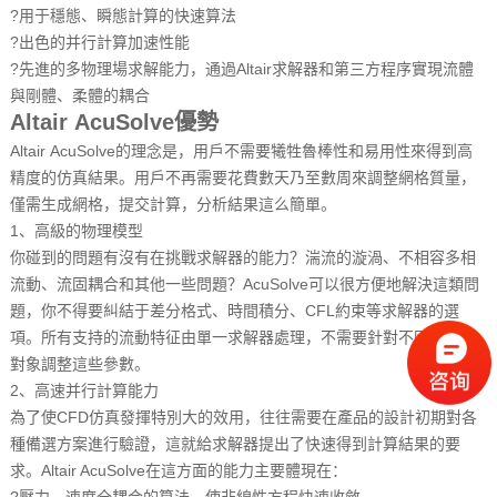
?
用于穩態、瞬態計算的快速算法
?出色
的并行計算加速性能
?
先進的多物理場求解能力，通過Altair求解器和第三方程序實現流體
與剛體、柔體的耦合
Altair AcuSolve
優勢
Altair AcuSolve的理念是，用戶不需要犧牲魯棒性和易用性來得到高
精度的仿真結果。用戶不再需要花費數天乃至數周來調整網格質量，
僅需生成網格，提交計算，分析結果這么簡單。
1、高級的物理模型
你碰到的問題有沒有在挑戰求解器的能力？湍流的漩渦、不相容多相
流動、流固耦合和其他一些問題？AcuSolve可以很方便地解決這類問
題，你不得要糾結于差分格式、時間積分、CFL約束等求解器的選
項。所有支持的流動特征由單一求解器處理，不需要針對不同的分析
對象調整這些參數。
2、高速并行計算能力
為了使CFD仿真發揮特別大的效用，往往需要在產品的設計初期對各
種備選方案進行驗證，這就給求解器提出了快速得到計算結果的要
求。Altair AcuSolve在這方面的能力主要體現在：