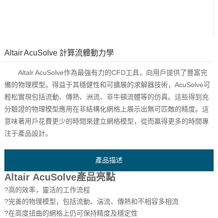
Altair AcuSolve 計算流體動力學
Altalr AcuSolve作為最強有力的CFD工具，向用戶提供了豐富完
備的物理模型。得益于其穩健性和可擴展的求解器技術，AcuSolve可
輕松實現包括流動、傳熱、洲流、非牛頓流體等的仿真。這些得到充
分驗證的物理模型應用在非結構化網格上展示出無可匹敵的精度。這
意味著用戶花費更少的時間來建立網格模型，從而贏得更多的時間專
注于產品設計。
產品描述
Altair
AcuSolve
產品亮點
?高的效率，靈活的工作流程
?
完善的物理模型，包括流動、湍流、傳熱和不相容多相流
?
在高度扭曲的網格上仍可保持精度及穩定性