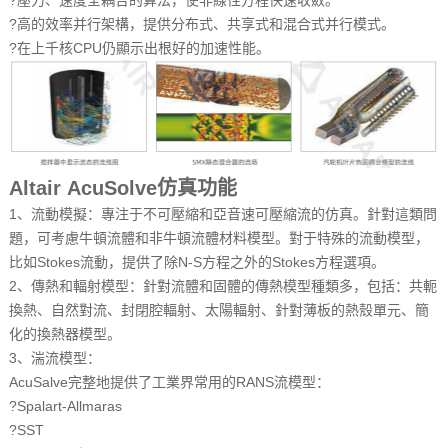
?
壓力、速度全耦合的算法，使非線性方程快速收斂。
?
高的效率并行架構，提供分布式、共享式和混合式并行模式。
?
在上千核CPU仍顯示出根好的加速性能。
Altair AcuSolve
仿真功能
1、流動模擬：專注于不可壓縮和亞音速可壓縮流的仿真。針對這類問
題，可考慮牛頓流體和非牛頓流體材料模型。對于特殊的流動模型，
比如Stokes流動，提供了除N-S方程之外的Stokes方程選項。
2、傳熱和輻射模型：針對流體和固體的傳熱模型種類多，包括：共軛
換熱、自然對流、封閉腔輻射、太陽輻射、針對薄板的熱殼單元、簡
化的換熱器模型。
3、湍流模型：
AcuSalve完整地提供了工業界常用的RANS流模型：
?
Spalart-Allmaras
?
SST