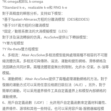
?
K-omega和BSL k-omega
?
Standard k-e，realizable k-e和 RNG k-e
對于高精度的瞬態分析，支持如下模型：
?
基于Spalart-Allmaras方程的分離渦模型（DES和DDES）
?
基于SST兩方程的分離渦模型
?
固定／動態系數法的大
渦
模擬模型（LES）
對于涉及湍流轉
捩
的仿真，AcuSolve提供以下轉
捩
模型：
?
Y單方程模型
?
Y Re-theta雙方程模型
4、多相流：
Altair
AcuSolve
多相流模型能夠處理兩種不相容的不可壓
縮流體仿真。多相流可與傳熱、湍流、運動和變形網格、滑移網格及
流固耦合共同計算。兩種流體密度無比例限制，允許水-空氣、水-油等
模擬。
5、運動網格：
Altair
AcuSolve提供了兩種處理運動網格的方法。對于
復雜的運動方式可以采用任意拉格朗日歐拉法（ALE）。另外，對于
簡單的運動，可以采用邊界條件工具自定義邊界上和模型內部網格的
運動規律。
6、用戶自定義函數（UDF）：允許用戶自定義函數來定義材料屬性、
邊界條件、源項和其他一些特征。也可以采用容戶端-服務器編程模